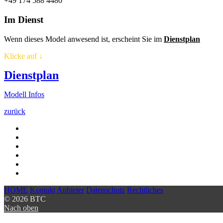
+49 174 588 4480
Im Dienst
Wenn dieses Model anwesend ist, erscheint Sie im
Dienstplan
Klicke auf
↓
Dienstplan
Modell Infos
zurück
HOME
Kontakt
Anbieter
Datenschutz
Rechtliches
© 2026 BTC
Nach oben