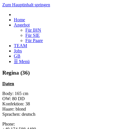
Zum Hauptinhalt springen
Home
Angebot
Für IHN
Für SIE
Für Paare
TEAM
Jobs
GB
☰ Menü
Regina (36)
Daten
Body: 165 cm
OW: 80 DD
Konfektion: 38
Haare: blond
Sprachen: deutsch
Phone: