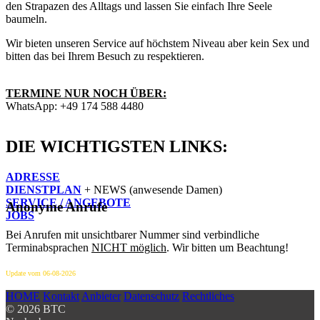
den Strapazen des Alltags und lassen Sie einfach Ihre Seele
baumeln.
Wir bieten unseren Service auf höchstem Niveau aber kein Sex und
bitten das bei Ihrem Besuch zu respektieren.
TERMINE
NUR
NOCH
ÜBER:
WhatsApp: +49 174 588 4480
DIE WICHTIGSTEN LINKS:
ADRESSE
DIENSTPLAN
+ NEWS (anwesende Damen)
SERVICE / ANGEBOTE
Anonyme Anrufe
JOBS
Bei Anrufen mit unsichtbarer Nummer sind verbindliche
Terminabsprachen
NICHT möglich
. Wir bitten um Beachtung!
Update vom
06-08
-2026
HOME
Kontakt
Anbieter
Datenschutz
Rechtliches
© 2026 BTC