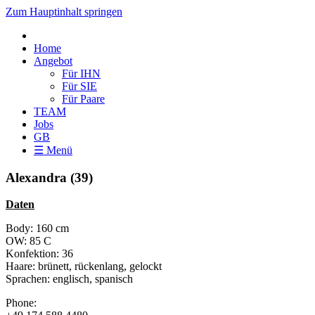
Zum Hauptinhalt springen
Home
Angebot
Für IHN
Für SIE
Für Paare
TEAM
Jobs
GB
☰ Menü
Alexandra (39)
Daten
Body: 160 cm
OW: 85 C
Konfektion: 36
Haare: brünett, rückenlang, gelockt
Sprachen: englisch, spanisch
Phone: